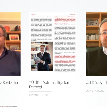
v Sohbetleri
TÜYİD – Yatırımcı İlişkileri
Üst Düzey –
Derneği
04/13/2020
06/02/2020