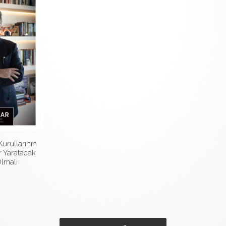
urullarının
r Yaratacak
Olmalı