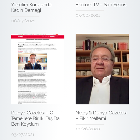
Yönetim Kurulunda
Ekotürk TV – Son Seans
Kadın Derneği
05/08/2021
06/07/2021
Dünya Gazetesi – O
Netaş & Dünya Gazetesi
Temellere Bir İki Taş Da
– Fikir Meltemi
Ben Koydum
10/26/2020
03/27/2021