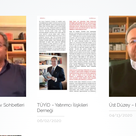
v Sohbetleri
TÜYİD – Yatırımcı İlişkileri
Üst Düzey –
Derneği
04/13/2020
06/02/2020