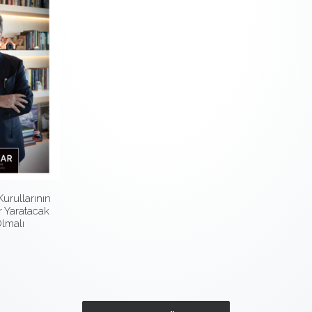
urullarının
r Yaratacak
Olmalı