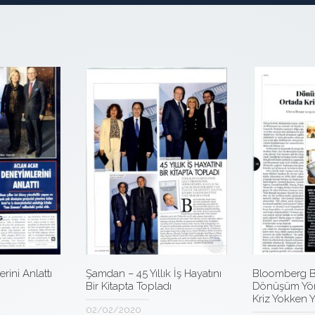
rini Anlattı
Bloomberg B
Şamdan – 45 Yıllık İş Hayatını
Dönüşüm Yön
Bir Kitapta Topladı
Kriz Yokken Y
02/02/2020