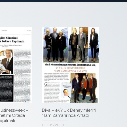
usinessweek –
Diva – 45 Yıllık Deneyimlerini
etimi Ortada
“Tam Zamanı”nda Anlattı
apılmalı
02/01/2020