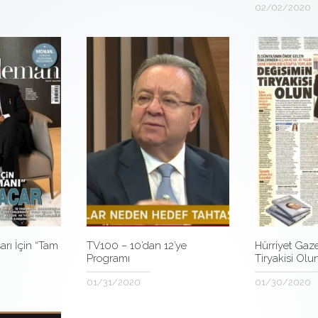
02/02/2020
TV100 – 10’dan 12’ye
Hürriyet Gaze
rı İçin “Tam
Programı
Tiryakisi Olu
01/31/2020
01/30/2020