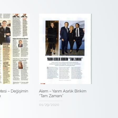
tesi – Değişimin
Alem – Yarım Asırlık Birikim
n
“Tam Zamanı”
01/29/2020