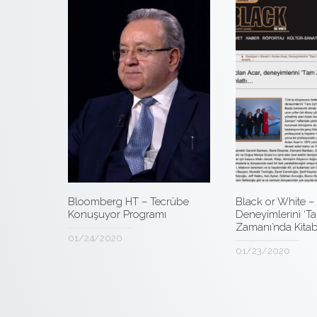
Bloomberg HT – Tecrübe
Black or White –
Konuşuyor Programı
Deneyimlerini ‘T
Zamanı’nda Kitabı
01/24/2020
01/23/2020