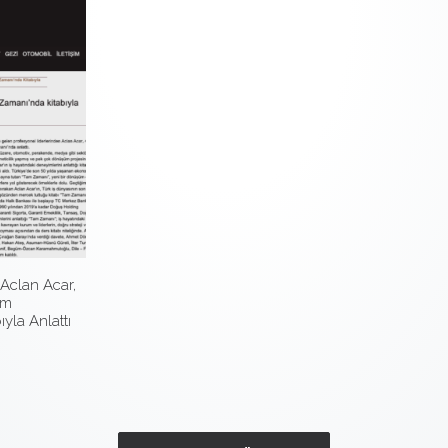
 Aclan Acar,
am
yla Anlattı