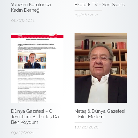
Yönetim Kurulunda
Ekotürk TV – Son Seans
Kadın Derneği
05/08/2021
06/07/2021
Dünya Gazetesi – O
Netaş & Dünya Gazetesi
Temellere Bir İki Taş Da
– Fikir Meltemi
Ben Koydum
10/26/2020
03/27/2021