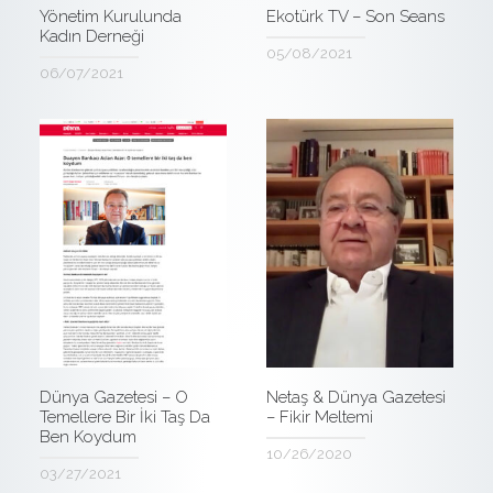
Yönetim Kurulunda
Ekotürk TV – Son Seans
Kadın Derneği
05/08/2021
06/07/2021
Dünya Gazetesi – O
Netaş & Dünya Gazetesi
Temellere Bir İki Taş Da
– Fikir Meltemi
Ben Koydum
10/26/2020
03/27/2021